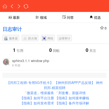
最新
领域
问答
优选
日志审计
0
服务器
防火墙
网络
运维审计
1
0
0
引用
回帖
关注
sphinx3.1.1 window php
6 年前
【邦邦工程师-专用5G手机卡】
【神州邦邦APP产品反馈】
神州
邦邦-精英招聘
「微渠道」维保服务
「邦套餐」新版详情
【指南】如何平台注册
【指南】如何接单赚钱
【指南】如何发布需求
【指南】备件市场详解