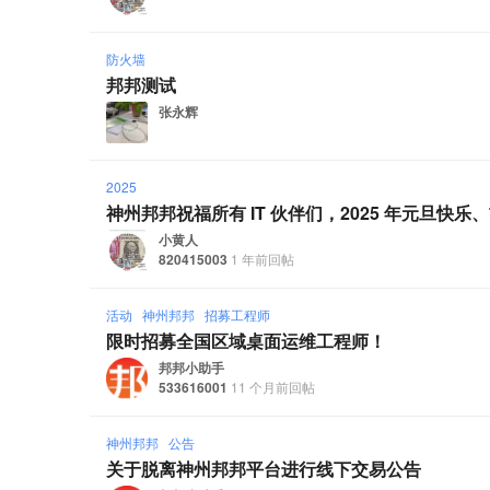
防火墙
邦邦测试
张永辉
2025
神州邦邦祝福所有 IT 伙伴们，2025 年元旦快乐
小黄人
820415003
1 年前回帖
活动
神州邦邦
招募工程师
限时招募全国区域桌面运维工程师！
邦邦小助手
533616001
11 个月前回帖
神州邦邦
公告
关于脱离神州邦邦平台进行线下交易公告