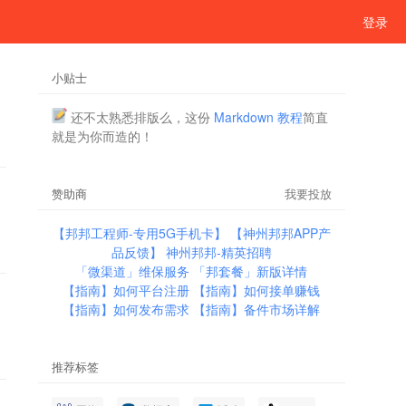
登录
小贴士
还不太熟悉排版么，这份
Markdown 教程
简直
就是为你而造的！
赞助商
我要投放
【邦邦工程师-专用5G手机卡】
【神州邦邦APP产
品反馈】
神州邦邦-精英招聘
「微渠道」维保服务
「邦套餐」新版详情
【指南】如何平台注册
【指南】如何接单赚钱
【指南】如何发布需求
【指南】备件市场详解
推荐标签