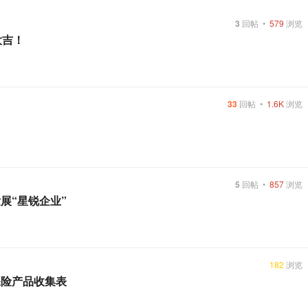
3
回帖
•
579
浏览
大吉！
33
回帖
•
1.6K
浏览
5
回帖
•
857
浏览
展“星锐企业”
182
浏览
保险产品收集表