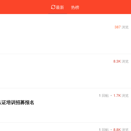
最新
热榜
387
浏览
8.3K
浏览
1
回帖
•
1.7K
浏览
师认证培训招募报名
1
回帖
•
8.8K
浏览