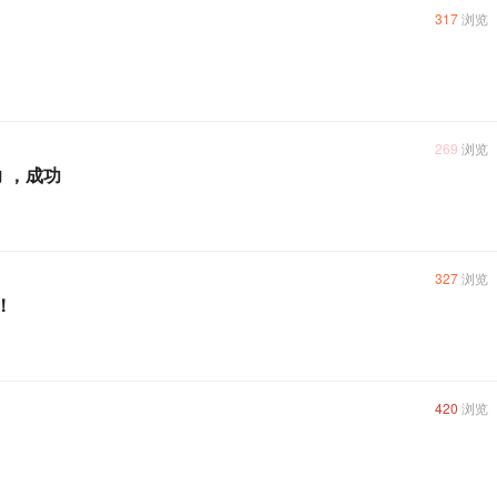
317
浏览
269
浏览
 ，成功
327
浏览
！
420
浏览