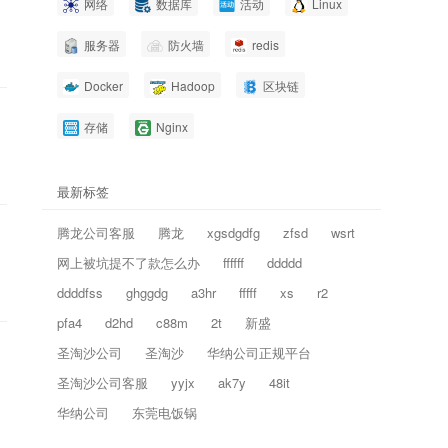
网络
数据库
活动
Linux
服务器
防火墙
redis
Docker
Hadoop
区块链
存储
Nginx
最新标签
腾龙公司客服
腾龙
xgsdgdfg
zfsd
wsrt
网上被坑提不了款怎么办
ffffff
ddddd
ddddfss
ghggdg
a3hr
fffff
xs
r2
pfa4
d2hd
c88m
2t
新盛
圣淘沙公司
圣淘沙
华纳公司正规平台
圣淘沙公司客服
yyjx
ak7y
48it
华纳公司
东莞电饭锅