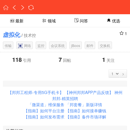
最新
领域
问答
优选
虚拟化
1
/
技术控
传输
网络
监控
会议系统
jBoos
邮件
交换机
118
7
1
引用
回帖
关注
>
【邦邦工程师-专用5G手机卡】
【神州邦邦APP产品反馈】
神州
邦邦-精英招聘
「微渠道」维保服务
「邦套餐」新版详情
【指南】如何平台注册
【指南】如何接单赚钱
【指南】如何发布需求
【指南】备件市场详解