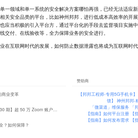
单一领域和单一系统的安全解决方案哪怕再强，已经无法适应新
相关安全品类的平台，比如神州邦邦，进行低成本高效率的开展
也应当积极的引入平台方，通过平台化的手段去监督项目实施中
线交付、在线验收等，全力保障业务的安全进行。
业在互联网时代的发展，如何防止数据泄露也将成为互联网时代
赞助商
全的商业变革
【邦邦工程师-专用5G手机卡
馈】
神州邦邦-
「微渠道」维保服务
「
【邦邦看点 2020030 期】超 50 万 Zoom 账户信息在暗网售卖，部分甚至免费赠送
【指南】如何平台注册
【
【指南】如何发布需求
【
全？如何保障？